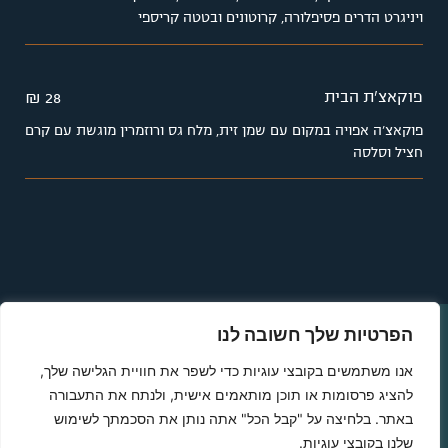
ויניגרט הדרים פסיפלורה, קרוטונים ובטטה קריספי
פוקאצ'ת הבית
28 ₪
פוקאצ'ה אפויה במקום עם שמן זית, מלח גס ורוזמרין מוגשת עם קרם
חציל וסלסה
הפרטיות שלך חשובה לנו
דף הבית
דרושים
אנו משתמשים בקובצי עוגיות כדי לשפר את חוויית הגלישה שלך,
תפריטים
משלוחים
להציג פרסומות או תוכן מותאמים אישית, ולנתח את התעבורה
הסניפים שלנו
באתר. בלחיצה על "קבל הכל" אתה נותן את הסכמתך לשימוש
שלנו בקובצי עוגיות.