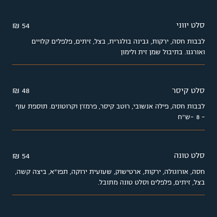
סלט יווני
54 ₪
לבבות חסה, ירקות, גבינה בולגרית, בצל, זיתים, פלפלים קלויים
ואורגנו. בתיבול שמן זית ולימון
סלט קיסר
48 ₪
לבבות חסה, פילה אנשובי, רוטב קיסר, פרמז'ן וקרוטונים. תוספת עוף
– 8 -ש״ח
סלט טונה
54 ₪
חסה, אורוגולה, ירקות, ארטישוק, שעועית ירוקה, תפו"א, ביצה קשה,
בצל, זיתים, פלפלים וסלט טונה מתובל.